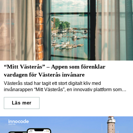
“Mitt Västerås” – Appen som förenklar
vardagen för Västerås invånare
Västerås stad har tagit ett stort digitalt kliv med
invånarappen “Mitt Västerås”, en innovativ plattform som
gör det enklare än någonsin att ta del av stadens tjänster,
nyheter och evenemang. Med en modern och
Läs mer
användarvänlig design ger appen invånarna tillgång till
viktig information direkt i mobilen – var och när de behöver
det.