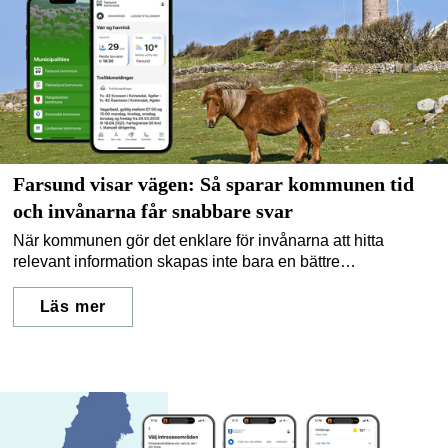
Farsund visar vägen: Så sparar kommunen tid
och invånarna får snabbare svar
När kommunen gör det enklare för invånarna att hitta
relevant information skapas inte bara en bättre
användarupplevelse – det frigör också värdefulla resurser.
Farsund kommun i Norge är ett bra exempel på hur digital
Läs mer
kommunikation kan ge konkreta resultat, både i form av ökat
engagemang och färre förfrågningar till kommunen.