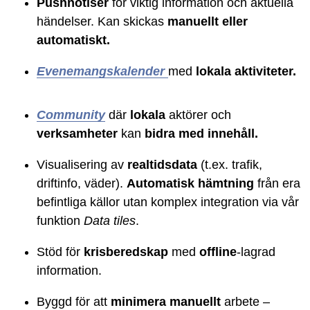
Pushnotiser
för viktig information och aktuella
händelser. Kan skickas
manuellt eller
automatiskt.
Evenemangskalender
med
lokala aktiviteter.
Community
där
lokala
aktörer och
verksamheter
kan
bidra med innehåll.
Visualisering av
realtidsdata
(t.ex. trafik,
driftinfo, väder).
Automatisk hämtning
från era
befintliga källor utan komplex integration via vår
funktion
Data tiles
.
Stöd för
krisberedskap
med
offline
-lagrad
information.
Byggd för att
minimera manuellt
arbete –