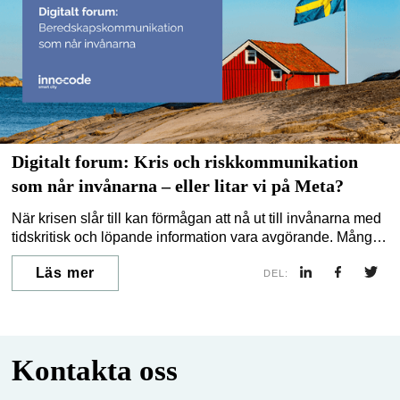
Digitalt forum: Kris och riskkommunikation
som når invånarna – eller litar vi på Meta?
När krisen slår till kan förmågan att nå ut till invånarna med
tidskritisk och löpande information vara avgörande. Många
kommuner lutar sig oroande mycket på idén om att Meta
Läs mer
och andra sociala kanaler ska fungera när krisen väl
DEL:
kommer. I detta eventet djupdyker vi forskning, strategier
och praktiska case. Hur kan vi förbereda vår
kriskommunikation enligt devisen “hope for the best,
prepare for the worst?”
Kontakta oss