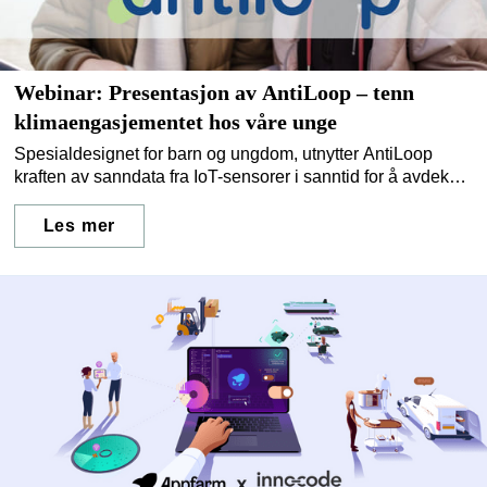
Webinar: Presentasjon av AntiLoop – tenn
klimaengasjementet hos våre unge
Spesialdesignet for barn og ungdom, utnytter AntiLoop
kraften av sanndata fra IoT-sensorer i sanntid for å avdekke
klimaets hemmeligheter rundt dem. Vår misjon? Å skape en
meningsfull dialog om klimadata som engasjerer, utdanner
Les mer
og styrker unge sinn.