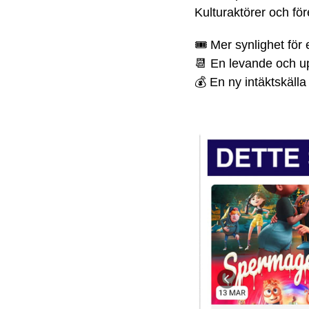
Kulturaktörer och före
🎟️ Mer synlighet fö
📆 En levande och u
💰 En ny intäktskälla