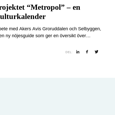
rojektet “Metropol” – en
ulturkalender
rbete med Akers Avis Groruddalen och Selbyggen,
 en ny nöjesguide som ger en översikt över
emang i Oslo. Projektet är ett strategiskt grepp
ngens kommersiella intäkter och stärka dess
DEL:
l aktör för lokal kultur- och nöjesinformation.