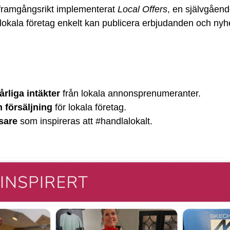
framgångsrikt implementerat
Local Offers
, en självgående
lokala företag enkelt kan publicera erbjudanden och nyhet
rliga intäkter
från lokala annonsprenumeranter.
h försäljning
för lokala företag.
sare
som inspireras att #handlalokalt.