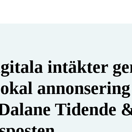
gitala intäkter g
okal annonsering
 Dalane Tidende 
sposten