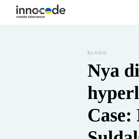
BLOGG
Nya di
hyperl
Case:
Suldal