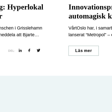
g: Hyperlokal
Innovationsp
r
automagisk k
anschen i Grisslehamn
VårtOslo har, i sama
meddela att Bjarte
lanserat “Metropol” –
onkreta insikter kring
restauranger och even
r, direkt kopplade till
för att öka lokaltidni
Läs mer
DEL:
position som en centra