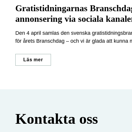
Gratistidningarnas Branschda
annonsering via sociala kanale
Den 4 april samlas den svenska gratistidningsbr
för årets Branschdag – och vi är glada att kunna 
kommer att vara på plats för att dela med sig av k
hur lokaltidningar kan skapa helt nya annonsintäkte
Läs mer
det lokala näringslivet.
Kontakta oss