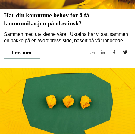
Har din kommune behov for å få
kommunikasjon på ukrainsk?
Sammen med utviklerne våre i Ukraina har vi satt sammen
en pakke på en Wordpress-side, basert på vår Innocode
WP Blocks-pakke, for rask, fleksibel og kvalitetssikret
Les mer
innholdspublisering – med støtte for det kyrilliske alfabetet
DEL:
(og dermed det ukrainske språket).