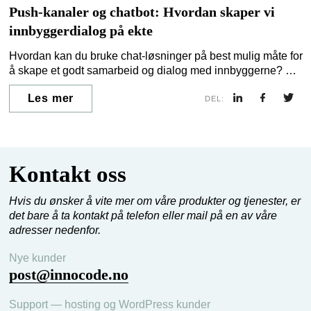
Push-kanaler og chatbot: Hvordan skaper vi
innbyggerdialog på ekte
Hvordan kan du bruke chat-løsninger på best mulig måte for
å skape et godt samarbeid og dialog med innbyggerne? Og
kan en slik kanal gi deg innsikt i hvilke spørsmål og
Les mer
utfordringer som engasjerer innbyggerne?
DEL:
Kontakt oss
Hvis du ønsker å vite mer om våre produkter og tjenester, er
det bare å ta kontakt på telefon eller mail på en av våre
adresser nedenfor.
Nye kunder
post@innocode.no
Support — hosting og WordPress kunder