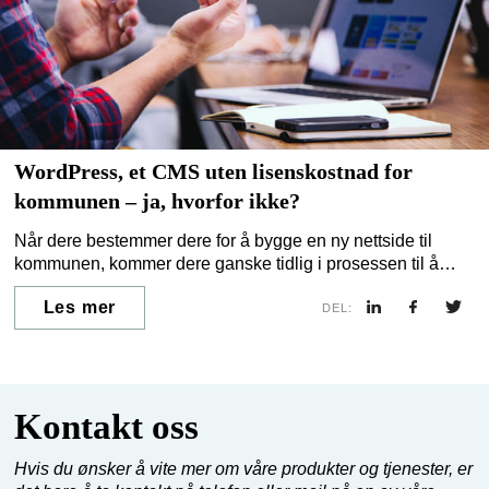
WordPress, et CMS uten lisenskostnad for
kommunen – ja, hvorfor ikke?
Når dere bestemmer dere for å bygge en ny nettside til
kommunen, kommer dere ganske tidlig i prosessen til å
spørre: Hvilket CMS skal vi bygge den i? CMS, eller
Les mer
publiseringsløsning om du vil, er det som gjør at dere kan
DEL:
rediger innholdet på nettsiden deres uten å bruke koding.
Ofte står valget mellom lisensbaserte programvarer eller
WordPress. Derfor tenker vi å avklare noen for- og ulemper
med å bygge kommunens hjemmeside med WordPress.
Kontakt oss
Hvis du ønsker å vite mer om våre produkter og tjenester, er