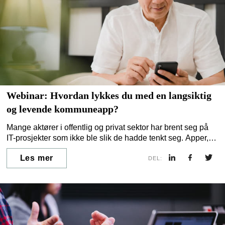
Webinar: Hvordan lykkes du med en langsiktig
og levende kommuneapp?
Mange aktører i offentlig og privat sektor har brent seg på
IT-prosjekter som ikke ble slik de hadde tenkt seg. Apper,
nettsider og andre digitale satsninger som ikke brukes, der
Les mer
idéen og konseptet ikke har tilstrekkelig forankret i
DEL:
markedet, eller hvor du blir sittende fast i den eviglange
utviklingsprosessen.