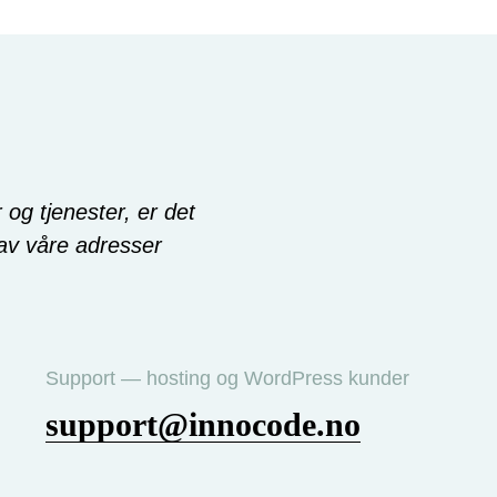
og tjenester, er det
 av våre adresser
Support — hosting og WordPress kunder
support@innocode.no