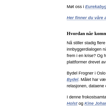
Møt oss i
Eurekabyg
Her finner du våre
Hvordan når kommu
Nå stiller stadig fl
innbyggerdialogen nå
frem i en krise? Og h
plattformer drevet a
Bydel Frogner i Oslo
Bydel
. Målet har vær
relasjonen, dataene 
I denne frokostsamt
Holst
og
Kine Joha