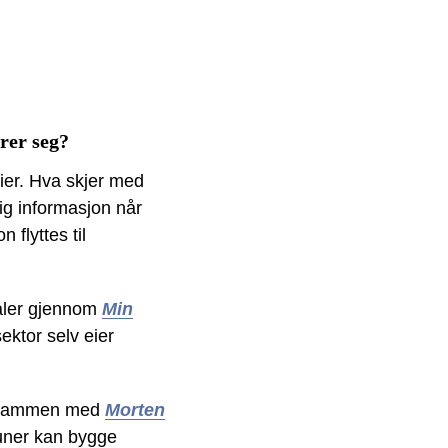
rer seg?
ier. Hva skjer med
ig informasjon når
flyttes til
naler gjennom
Min
ektor selv eier
, sammen med
Morten
uner kan bygge