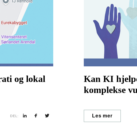
ti og lokal
Kan KI hjelpe
komplekse vu
familier? – 
Les mer
DEL: