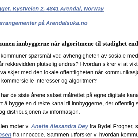
get, Kystveien 2, 4841 Arendal, Norway
 arrangementer på Arendalsuka.no
nen innbyggerne når algoritmene til stadighet end
ere kommuner spørsmål ved avhengigheten av sosiale med
r rekkevidden plutselig endres? Hvordan sikrer vi at vikt
va skjer med den lokale offentligheten når kommunikasjon 
v kommersielle interesser og algoritmer?
 har de siste årene satset målrettet på egne digitale ka
t å bygge en direkte kanal til innbyggerne, der offentlig s
og distribusjonen av informasjon.
alen møter vi
Anette Alexandra Dey
fra Bydel Frogner
nsen
fra Innocode. Sammen utforsker vi hvordan komm