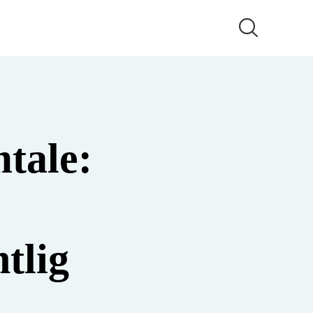
tale:
ntlig