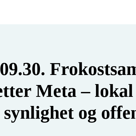
09.30. Frokostsam
etter Meta – lokal
l synlighet og offe