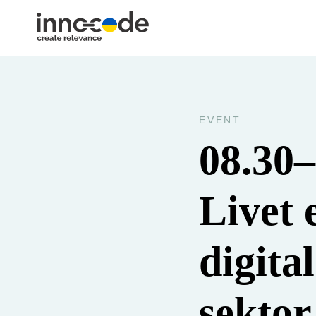
EVENT
08.30–
Livet 
digita
sektor