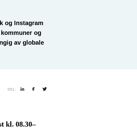
ok og Instagram
om kommuner og
engig av globale
DEL:
t kl. 08.30–