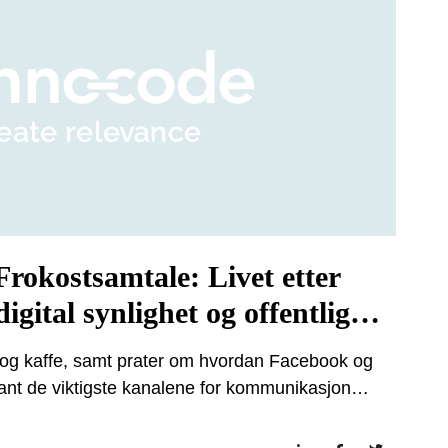
Frokostsamtale: Livet etter
igital synlighet og offentlig
r og kaffe, samt prater om hvordan Facebook og
ant de viktigste kanalene for kommunikasjon
nbyggere. Samtidig har offentlig sektor gradvis
globale plattformer som verken eies, styres eller