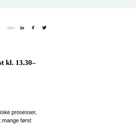
DEL:
t kl. 13.30–
iske prosesser,
at mange først