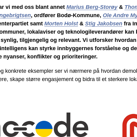
ar vi med oss blant annet
Marius Berg-Storøy
&
Thom
ngebrigtsen
, ordfører Bodø-Kommune,
Ole Andre M
nterpartiet
samt
Morten Holst
&
Stig Jakobsen
fra 
ommuner, lokalaviser og teknologileverandører kan bi
synlig, tilgjengelig og relevant. Vi utforsker hvordan
intelligens kan styrke innbyggernes forståelse og de
e nyanser, konflikter og prioriteringer.
g konkrete eksempler ser vi nærmere på hvordan demok
re, skape større engasjement og bidra til et sterkere lo