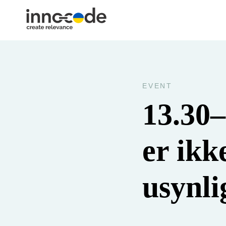
EVENT
13.30
er ikk
usynli