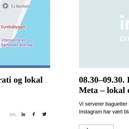
ti og lokal
08.30–09.30. 
Meta – lokal d
sektor
Vi serverer baguette
Instagram har vært bl
DEL:
mellom kommuner og in
gjort seg avhengig av 