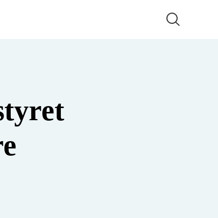
tyret
re