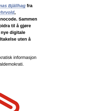
as Bjällhag
fra
yhrvold
,
Innocode. Sammen
dra til å gjøre
 nye digitale
ltakelse uten å
ratisk informasjon
kaldemokrati.