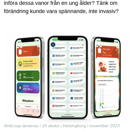
införa dessa vanor från en ung ålder? Tänk om
förändring kunde vara spännande, inte invasiv?
AntiLoop lanseras i 10 skolor i Helsingborg i november 2023