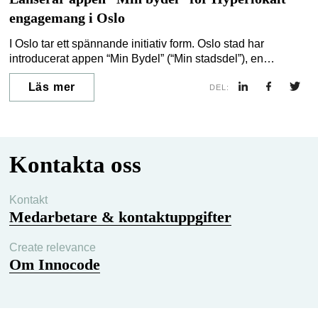
engagemang i Oslo
I Oslo tar ett spännande initiativ form. Oslo stad har
introducerat appen “Min Bydel” (“Min stadsdel”), en
hyperlokal engagemangsplattform riktad till invånarna i
Läs mer
stadens 15 stadsdelar. Den här appen är redo att bli den
DEL:
primära informationshubben för Osloborna, och erbjuder en
direkt kanal för kommunikation, samhällsengagemang och
skräddarsydd information om deras grannskap.
Kontakta oss
Kontakt
Medarbetare & kontaktuppgifter
Create relevance
Om Innocode