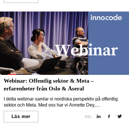
Webinar: Offentlig sektor & Meta –
erfarenheter från Oslo & Åseral
I detta webinar samlar vi nordiska perspektiv på offentlig
sektor och Meta. Med oss har vi Annette Dey,
kommunikasjonsjef i Bydel Frogner, Oslo kommun. Vi
Läs mer
diskuterar risker, lärdomar och hur kommuner kan
DEL:
komplettera sociala medier med egna, kontrollerade digitala