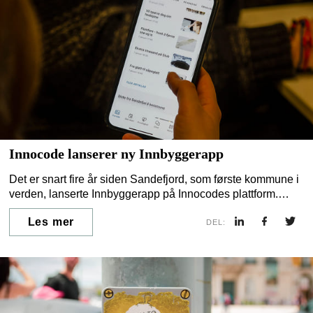
Innocode lanserer ny Innbyggerapp
Det er snart fire år siden Sandefjord, som første kommune i
verden, lanserte Innbyggerapp på Innocodes plattform.
Siden det har skjermene økt i størrelse, bruken blitt mer
Les mer
avansert og mangfoldig. Erfaringene og tilbakemeldingene
DEL:
fra utallige engasjerte kunder og brukere, materialiserer seg
nå i nytt brukergrensesnitt, modernisert teknologiplattform
og nye muligheter.