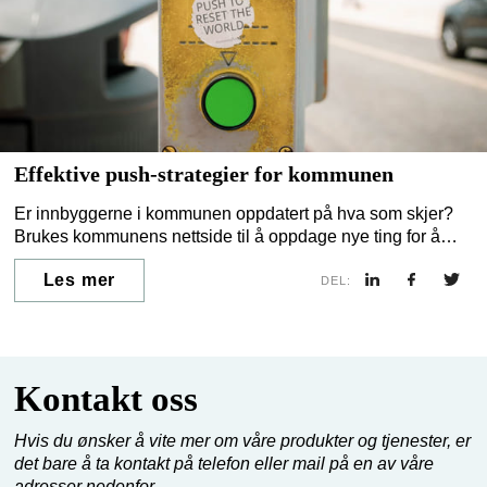
Effektive push-strategier for kommunen
Er innbyggerne i kommunen oppdatert på hva som skjer?
Brukes kommunens nettside til å oppdage nye ting for å
proaktivt kunne engasjere seg? Eller trenger kommunen å
Les mer
komplementere sin kommunikasjon med push-baserte
DEL:
kanaler?
Kontakt oss
Hvis du ønsker å vite mer om våre produkter og tjenester, er
det bare å ta kontakt på telefon eller mail på en av våre
adresser nedenfor.