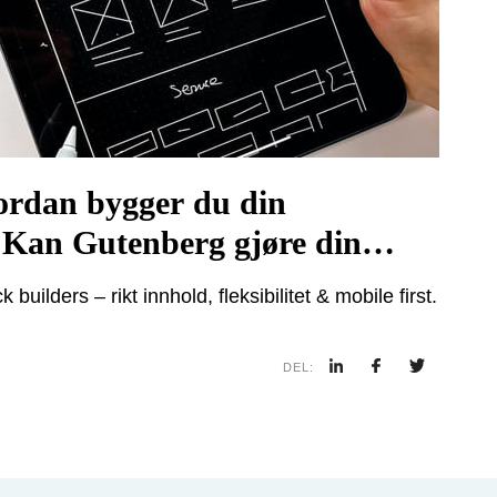
rdan bygger du din
Kan Gutenberg gjøre din
re, og din web bedre?
uilders – rikt innhold, fleksibilitet & mobile first.
DEL: