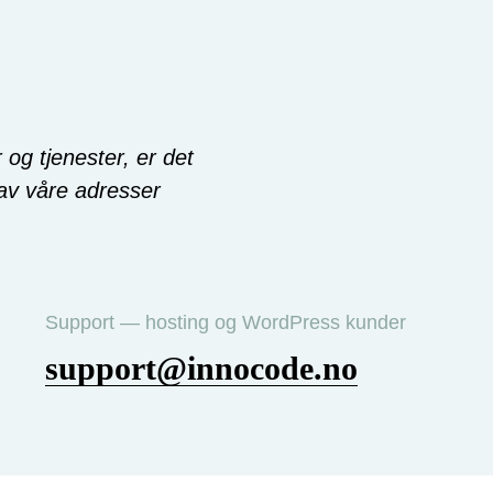
og tjenester, er det
 av våre adresser
Support — hosting og WordPress kunder
support@innocode.no