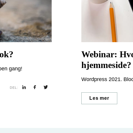
nok?
Webinar: Hvo
hjemmeside? 
noen gang!
hverdag lette
Wordpress 2021. Block b
DEL:
Les mer