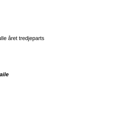
le året tredjeparts
aile