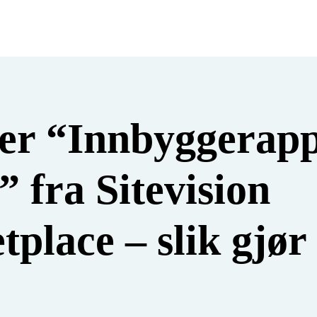
ler “Innbyggerap
” fra Sitevision
place – slik gjør