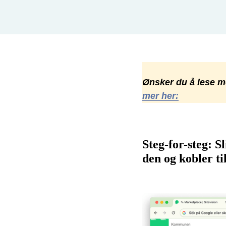
Ønsker du å lese me
mer her
:
Steg-for-steg: 
den og kobler t