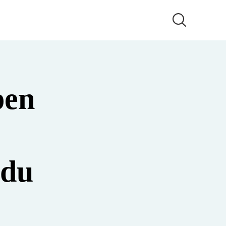
pen
 du