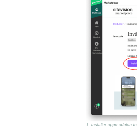
1. Installer appmodulen f