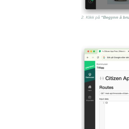
2. Klikk på
“Begynn å br