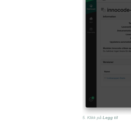
5. Klikk på
Legg til