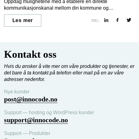
Oppdag mulighetene med å etablere en direkte
kommunikasjonskanal mellom din kommune og
innbyggerne. Se hvordan over 35 kommuner i Norden har
Les mer
implementert en dedikert plattform for tids- og stedsbestemt
DEL:
informasjon, og bedre innbyggererengasjement!
Kontakt oss
Hvis du ønsker å vite mer om våre produkter og tjenester, er
det bare å ta kontakt på telefon eller mail på en av våre
adresser nedenfor.
Nye kunder
post@innocode.no
Support — hosting og WordPress kunder
support@innocode.no
Support — Produkter