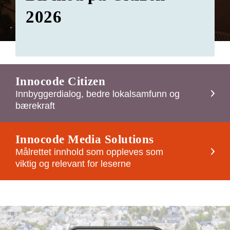
2026
Innocode Citizen
Innbyggerdialog, bedre lokalsamfunn og
bærekraft
Innocode Media Solutions
Målrettet innhold som oppleves som
viktig og relevant for leserne