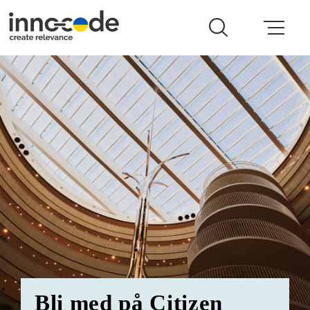
Multi block section
Bli med på Citizen